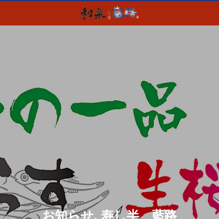
お知らせ, 寿し半 藍路