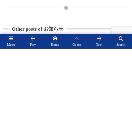
Other posts of お知らせ
2026年6月11日
割烹寿し半で働きませんか？
Menu
Prev
Home
Go top
Next
Search
2026年5月31日
6月1日から使用できます！浜松市プレミアム商品券
2026年1月10日
2026恵方巻
2025年12月29日
完全予約檜カウンターコース
2025年11月30日
2025〜2026年末年始のご案内
See more